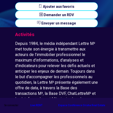
Ajouter aux favoris
Demander un RDV
Envoyer un message
Activités
Depuis 1984, le média indépendant Lettre M²
met toute son énergie à transmettre aux
acteurs de l’immobilier professionnel le
maximum d’informations, d’analyses et
d’indicateurs pour relever les défis actuels et
anticiper les enjeux de demain. Toujours dans
le but d'accompagner les professionnels au
quotidien, la Lettre M² présente également une
offre de data, à travers la Base des
transactions M², la Base DVF, ChatLettreM² et
la plateforme Invest M², ainsi qu'une large
gamme de formations.
Se connecter
Live RENT
Espace Conférence Orisha Real Estate