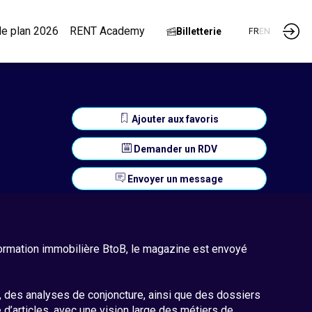
 le plan 2026
RENT Academy
Billetterie
FR
EN
Ajouter aux favoris
Demander un RDV
Envoyer un message
nformation immobilière BtoB, le magazine est envoyé
s, des analyses de conjoncture, ainsi que des dossiers
 d’articles, avec une vision large des métiers de