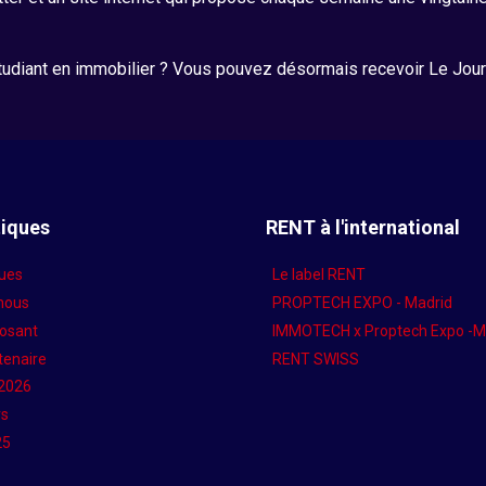
étudiant en immobilier ? Vous pouvez désormais recevoir Le Jou
tiques
RENT à l'international
ques
Le label RENT
nous
PROPTECH EXPO - Madrid
posant
IMMOTECH x Proptech Expo -M
tenaire
RENT SWISS
 2026
rs
25