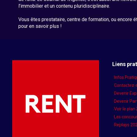
l’immobilier et un contenu pluridisciplinaire.
Vous êtes prestataire, centre de formation, ou encore 
pour en savoir plus !
Liens pra
Infos Prati
Contactez-
Devenir Ex
Devenir Par
Voir le plan
Les concou
Replays 20