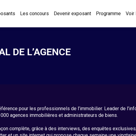
posants
Les concours
Devenir exposant
Programme
Voir
L DE L’AGENCE
éférence pour les professionnels de l’immobilier. Leader de l’i
7 000 agences immobilières et administrateurs de biens.
e façon complète, grâce à des interviews, des enquêtes exclusive
tter et un site internet qui propose chaque semaine une vingtaine